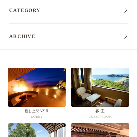
CATEGORY
ARCHIVE
癒し空間AZUL
客 室
LOBBY
GUEST ROOM