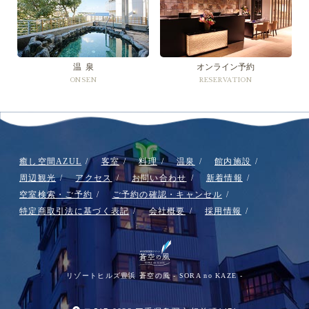
温 泉
オンライン予約
ONSEN
RESERVATION
癒し空間AZUL
客室
料理
温泉
館内施設
周辺観光
アクセス
お問い合わせ
新着情報
空室検索・ご予約
ご予約の確認・キャンセル
特定商取引法に基づく表記
会社概要
採用情報
リゾートヒルズ豊浜 蒼空の風 - SORA no KAZE -