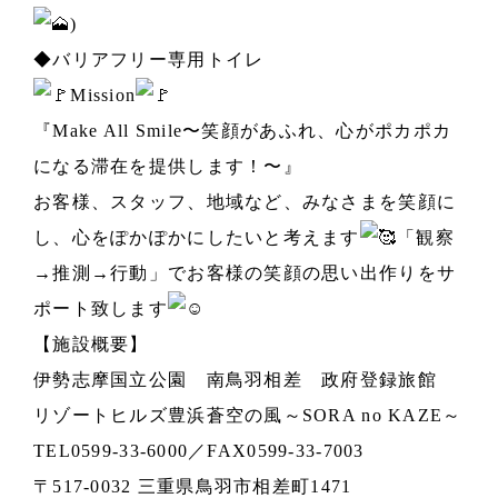
)
◆バリアフリー専用トイレ
Mission
『Make All Smile〜笑顔があふれ、心がポカポカ
になる滞在を提供します！〜』
お客様、スタッフ、地域など、みなさまを笑顔に
し、心をぽかぽかにしたいと考えます
「観察
→推測→行動」でお客様の笑顔の思い出作りをサ
ポート致します
【施設概要】
伊勢志摩国立公園 南鳥羽相差 政府登録旅館
リゾートヒルズ豊浜蒼空の風～SORA no KAZE～
TEL0599-33-6000／FAX0599-33-7003
〒517-0032 三重県鳥羽市相差町1471