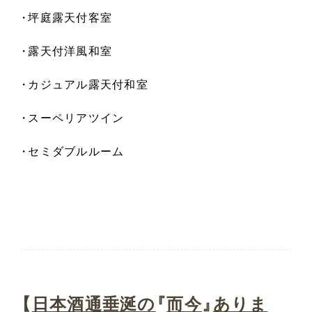
・
坪庭露天付客室
・
露天付洋風和室
・
カジュアル露天付和室
・
スーペリアツイン
・
セミダブルルーム
【
日本酒通垂涎の
『
而今
』
ありま