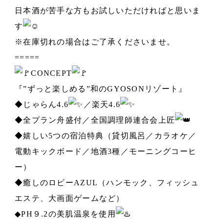
日本酒が苦手な方もお試しいただければと思いま
す
※在庫切れの場合はご了承くださいませ。
=====
CONCEPT
『”ずっと楽しめる”和のGYOSONリゾート』
◆じゃらん4.6
／楽天4.6
◆全プラン舟盛付／全国調理師連合会上匠
◆嬉しい5つの宿泊特典（貸切風呂／カラオケ／
電動キックボード／地酒3種／モーニングコーヒ
ー）
◆癒しのロビーAZUL（ハンモック、フィッシュ
エステ、大画面ゲームなど）
◆PH９.2の美肌温泉を使用