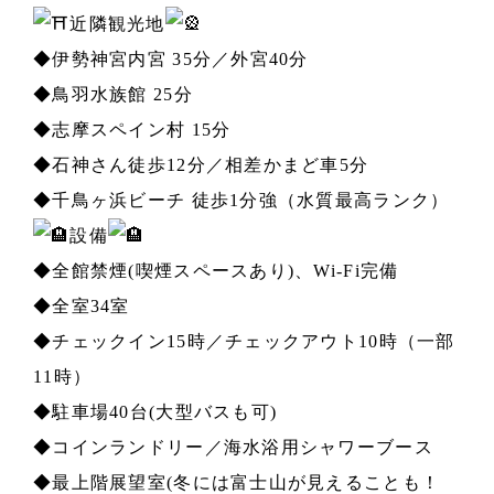
近隣観光地
◆伊勢神宮内宮 35分／外宮40分
◆鳥羽水族館 25分
◆志摩スペイン村 15分
◆石神さん徒歩12分／相差かまど車5分
◆千鳥ヶ浜ビーチ 徒歩1分強（水質最高ランク）
設備
◆全館禁煙(喫煙スペースあり)、Wi-Fi完備
◆全室34室
◆チェックイン15時／チェックアウト10時（一部
11時）
◆駐車場40台(大型バスも可)
◆コインランドリー／海水浴用シャワーブース
◆最上階展望室(冬には富士山が見えることも！