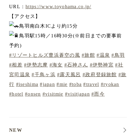
URL：
https://www.toyohama.co.jp/
【アクセス】
鳥羽南白木ICより約15分
鳥羽駅15時／16時30分(※前日までの要事前
予約)
#リゾートヒルズ豊浜蒼空の風
#旅館
#温泉
#鳥羽
#相差
#伊勢志摩
#海女
#石神さん
#伊勢神宮
#社
宮司温泉
#千鳥ヶ浜
#露天風呂
#政府登録旅館
#旅
行
#iseshima
#japan
#mie
#toba
#travel
#ryokan
#hotel
#onsen
#visitmie
#visitjapan
#而今
NEW