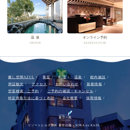
温 泉
オンライン予約
ONSEN
RESERVATION
癒し空間AZUL
客室
料理
温泉
館内施設
周辺観光
アクセス
お問い合わせ
新着情報
空室検索・ご予約
ご予約の確認・キャンセル
特定商取引法に基づく表記
会社概要
採用情報
リゾートヒルズ豊浜 蒼空の風 - SORA no KAZE -