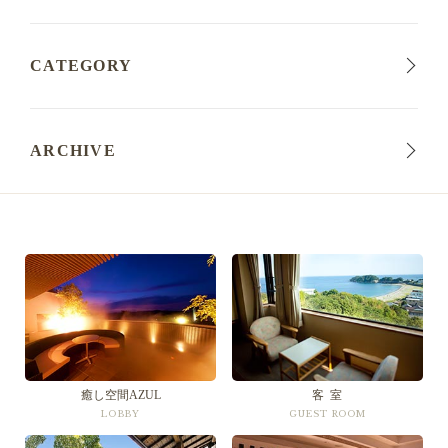
CATEGORY
ARCHIVE
癒し空間AZUL
客 室
LOBBY
GUEST ROOM