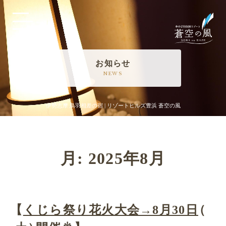
MENU
お知らせ
NEWS
伊勢志摩 鳥羽相差の宿 | リゾートヒルズ豊浜 蒼空の風
月:
2025年8月
【
くじら祭り花火大会→8月30日
（