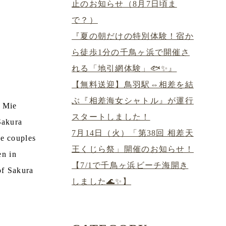
止のお知らせ（8月7日頃ま
で？）
『夏の朝だけの特別体験！宿か
ら徒歩1分の千鳥ヶ浜で開催さ
れる「地引網体験」🐟✨』
【無料送迎】鳥羽駅⇔相差を結
ぶ『相差海女シャトル』が運行
n Mie
スタートしました！
Sakura
7月14日（火）「第38回 相差天
le couples
王くじら祭」開催のお知らせ！
en in
【7/1で千鳥ヶ浜ビーチ海開き
of Sakura
しました🌊✨】