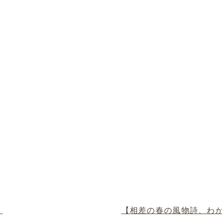
】
【相差の春の風物詩、わ