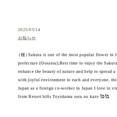
2025/03/14
お知らせ
（
桜
）
Sakura is one of the most popular flower in J
prefecture (Oosatsu);Best time to enjoy the Sa
enhance the beauty of nature and help to spread a
with joyful environment to each and everyone. this 
Japan as a foreign co-worker in Japan I love to vi
from Resort hills Toyohama sora no kaze 🥰🥰