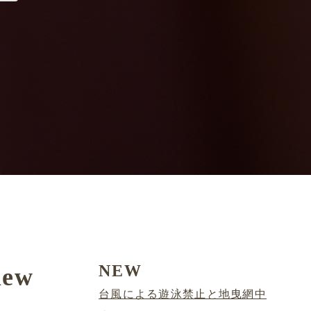
NEW
iew
台風による遊泳禁止と地曳網中